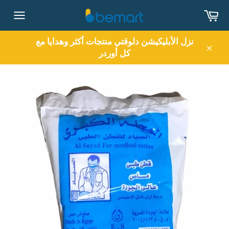
Skip
ربة
to
تصفح
content
الموقع
نزل الأبليكيشن دلوقتي منتجات أكثر وهدايا مع
كل أوردر
اغلق