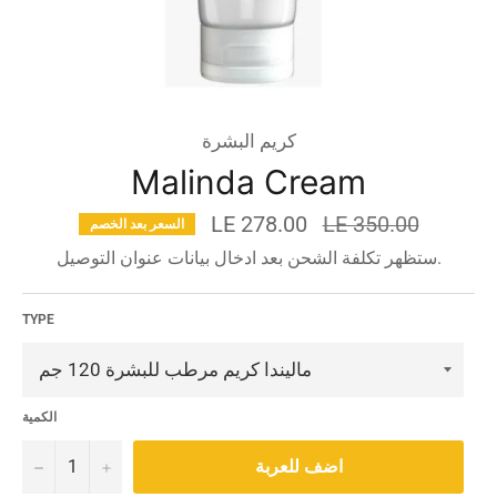
كريم البشرة
Malinda Cream
السعر
LE 278.00
LE 350.00
السعر بعد الخصم
قبل
ستظهر تكلفة الشحن بعد ادخال بيانات عنوان التوصيل.
الخصم
TYPE
الكمية
−
+
اضف للعربة