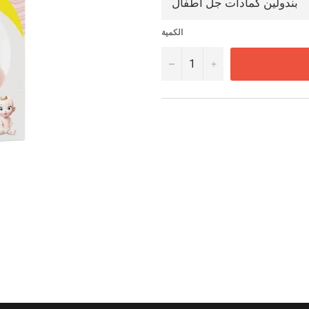
الكمية
−
+